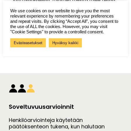
luottamuksellisia. Tulosten tulkinta tulee tehdä
ammattimaisesti ja Agentor tarjoaa tähän tukea
We use cookies on our website to give you the most
rekrytoiville esimiehille. Tulokset käydään aina myös
relevant experience by remembering your preferences
keskustellen läpi arviointiin osallistuneen henkilön
and repeat visits. By clicking “Accept All”, you consent to
kanssa. Henkilöarviointien tavoitteena on löytää
the use of ALL the cookies. However, you may visit
"Cookie Settings" to provide a controlled consent.
henkilöt, joiden ominaisuudet vastaavat parhaiten
kyseessä olevan tehtävän vaatimuksia.
Evästeasetukset
Hyväksy kaikki
Soveltuvuusarvioinnit
Henkilöarviointeja käytetään
päätöksenteon tukena, kun halutaan